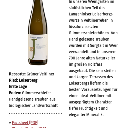
In unseren Weingärten im
südöstlichen Teil des
Langenloiser Loiserbergs
wurzeln Veltlinerreben in
lössdurchsetzten
Glimmerschieferböden. Von
Hand gelesene Trauben
wurden mit Sorgfalt in Wein
verwandelt und in unserem
700 Jahre alten Naturkeller
im großen Holzfass
ausgebaut. Die sehr steilen
Rebsorte:
Grüner Veltliner
und kargen Terrassen des
Ried: Loiserberg
Loiserbergs liefern die
Erste Lage
besten Voraussetzungen für
Boden:
Glimmerschiefer
einen Ideal-Veltliner mit
Handgelesene Trauben aus
ausgeprägtem Charakter,
biologischer Landwirtschaft
tiefer Fruchtigkeit und
eleganter Mineralik.
»
Factsheet [PDF]