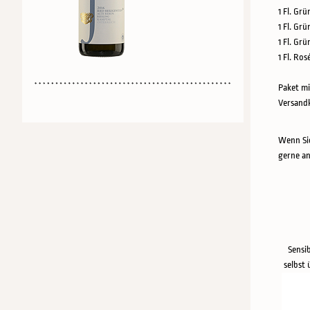
1 Fl. Grü
1 Fl. Grü
1 Fl. Gr
1 Fl. Ros
Paket mi
Versandk
Wenn Sie
gerne an
Sensi
selbst 