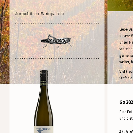
.
Jurtschitsch-Weinpakete
Liebe Be
unsere W
unser Ha
schreibe
gerne, s
weiter, 
Viel Fre
Stefanie
6 x 20
Eine Ent
und biet
2 Fl. Grü