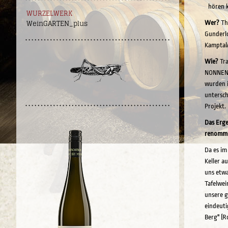
hören k
WURZELWERK
WeinGARTEN_plus
Wer?
Th
Gunderlo
Kamptal
Wie?
Tra
NONNEN
wurden i
untersch
Projekt.
Das Erge
renommie
Da es im
Keller a
uns etwa
Tafelwei
unsere g
eindeuti
Berg" (R