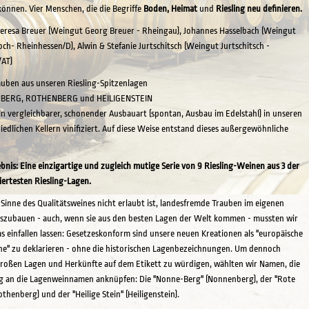
önnen. Vier Menschen, die die Begriffe
Boden, Heimat
und
Riesling neu definieren.
eresa Breuer (Weingut Georg Breuer - Rheingau), Johannes Hasselbach (Weingut
ch- Rheinhessen/D), Alwin & Stefanie Jurtschitsch (Weingut Jurtschitsch -
/AT)
uben aus unseren Riesling-Spitzenlagen
BERG, ROTHENBERG und HEILIGENSTEIN
n vergleichbarer, schonender Ausbauart (spontan, Ausbau im Edelstahl) in unseren
iedlichen Kellern vinifiziert. Auf diese Weise entstand dieses außergewöhnliche
bnis: Eine einzigartige und zugleich mutige Serie von 9 Riesling-Weinen aus 3 der
rtesten Riesling-Lagen.
 Sinne des Qualitätsweines nicht erlaubt ist, landesfremde Trauben im eigenen
uszubauen - auch, wenn sie aus den besten Lagen der Welt kommen - mussten wir
s einfallen lassen: Gesetzeskonform sind unsere neuen Kreationen als "europäische
ne" zu deklarieren - ohne die historischen Lagenbezeichnungen. Um dennoch
roßen Lagen und Herkünfte auf dem Etikett zu würdigen, wählten wir Namen, die
g an die Lagenweinnamen anknüpfen: Die "Nonne-Berg" (Nonnenberg), der "Rote
othenberg) und der "Heilige Stein" (Heiligenstein).