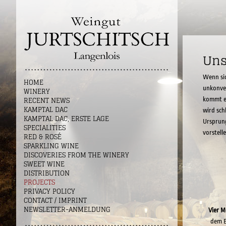
Uns
Wenn sic
HOME
unkonven
WINERY
RECENT NEWS
kommt e
KAMPTAL DAC
wird sch
KAMPTAL DAC, ERSTE LAGE
Ursprun
SPECIALITIES
vorstell
RED & ROSÉ
SPARKLING WINE
DISCOVERIES FROM THE WINERY
SWEET WINE
DISTRIBUTION
PROJECTS
PRIVACY POLICY
CONTACT / IMPRINT
NEWSLETTER-ANMELDUNG
Vier M
dem B