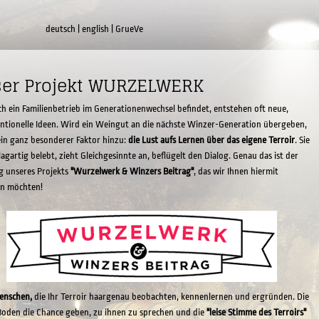
deutsch
|
english
|
GrueVe
er Projekt WURZELWERK
h ein Familienbetrieb im Generationenwechsel befindet, entstehen oft neue,
tionelle Ideen. Wird ein Weingut an die nächste Winzer-Generation übergeben,
in ganz besonderer Faktor hinzu:
die Lust aufs Lernen über das eigene Terroir
. Sie
lagartig belebt, zieht Gleichgesinnte an, beflügelt den Dialog. Genau das ist der
g unseres Projekts
"Wurzelwerk & Winzers Beitrag"
, das wir Ihnen hiermit
en möchten!
enschen,
die Ihr Terroir haargenau beobachten, kennenlernen und ergründen. Die
oden die Chance geben, zu ihnen zu sprechen und die
"leise Stimme des Terroirs"