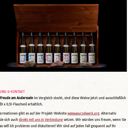
LUNG & KONTAKT
 Freude am Anderssein
im Vergleich steckt, sind diese Weine jetzt und ausschließlich
 (9 x 0,5l-Flaschen) erhältlich.
ormationen gibt es auf der Projekt-Website
www.wurzelwerk.org
. Alternativ
ie sich auch
direkt mit uns in Verbindung
setzen. Wir würden uns freuen, wenn Sie
as will ich probieren und diskutieren! Wir sind auf jeden Fall gespannt auf Ihr