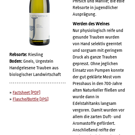
Pfirsich und Marille; die edle
Rebsorte in jugendlicher
Ausprägung.
Werden des Weines
Nur physiologisch reife und
gesunde Trauben wurden
von Hand selektiv geerntet
und sorgsam mit geringem
Rebsorte:
Riesling
Druck als ganze Trauben
Boden:
Gneis, Urgestein
gepresst. Ohne jeglichen
Handgelesene Trauben aus
Einsatz von Pumpen konnte
biologischer Landwirtschaft
der gut geklärte Most vom
Presshaus in den 700-Jahre
alten Naturkeller fließen und
»
Factsheet [PDF]
wurde dann in
»
Flasche/Bottle [JPG]
Edelstahltanks langsam
vergoren. Damit wurden vor
allem die zarten Duft- und
Aromastoffe gefördert.
Anschließend reifte der