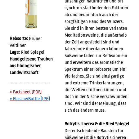
unzähligen natürlichen und oft
synchron stattfindenden Faktoren
ab und bedarf doch auch der
sorgfältigen Hand des Winzers.
Sie sind in ihren besten Varianten
Meditationsweine, die außerhalb
Rebsorte:
Grüner
der Zeit angesiedelt sind und
Veltliner
Jahrzehnte überdauern können.
Lage:
Ried Spiegel
Süßweine laden zur Reflexion ein
Handgelesene Trauben
und erweitern das aromatische
aus biologischer
Spektrum einer Rebsorte um ein
Landwirtschaft
Vielfaches. Sie sind einzigartige
und extreme Trinkerfahrungen,
die Welten eröffnen können und
» Factsheet [PDF]
doch in der Nische verschwunden
» Flasche/Bottle [JPG]
sind. Wir sind der Meinung, dass
sich das ändern muss.
Botrytis cinerea & die Ried Spiegel
Der entscheidende Baustein für
Süßweine ist die Botrytis cinerea,