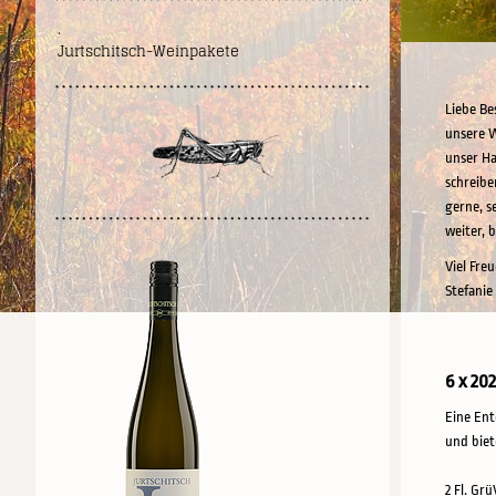
.
Jurtschitsch-Weinpakete
Liebe Be
unsere W
unser Ha
schreibe
gerne, s
weiter, 
Viel Fre
Stefanie
6 x 20
Eine Ent
und biet
2 Fl. Grü