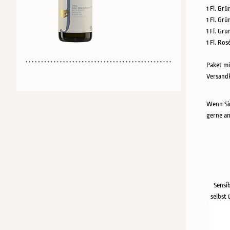
1 Fl. Grü
1 Fl. Grü
1 Fl. Gr
1 Fl. Ros
Paket mi
Versandk
Wenn Sie
gerne an
Sensi
selbst 