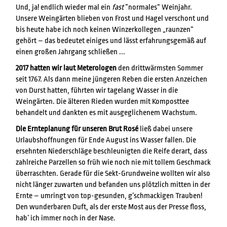
Und, ja! endlich wieder mal ein
fast
”normales“ Weinjahr.
Unsere Weingärten blieben von Frost und Hagel verschont und
bis heute habe ich noch keinen Winzerkollegen „raunzen“
gehört – das bedeutet einiges und lässt erfahrungsgemäß auf
einen großen Jahrgang schließen ...
2017 hatten wir laut Meterologen
den drittwärmsten Sommer
seit 1767. Als dann meine jüngeren Reben die ersten Anzeichen
von Durst hatten, führten wir tagelang Wasser in die
Weingärten. Die älteren Rieden wurden mit Komposttee
behandelt und dankten es mit ausgeglichenem Wachstum.
Die Ernteplanung für unseren Brut Rosé
ließ dabei unsere
Urlaubshoffnungen für Ende August ins Wasser fallen. Die
ersehnten Niederschläge beschleunigten die Reife derart, dass
zahlreiche Parzellen so früh wie noch nie mit tollem Geschmack
überraschten. Gerade für die Sekt-Grundweine wollten wir also
nicht länger zuwarten und befanden uns plötzlich mitten in der
Ernte – umringt von top-gesunden, g’schmackigen Trauben!
Den wunderbaren Duft, als der erste Most aus der Presse floss,
hab’ ich immer noch in der Nase.