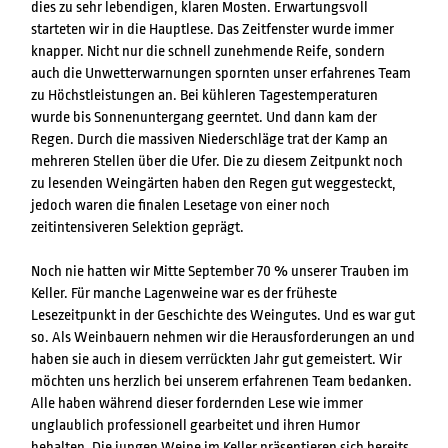
dies zu sehr lebendigen, klaren Mosten. Erwartungsvoll
starteten wir in die Hauptlese. Das Zeitfenster wurde immer
knapper. Nicht nur die schnell zunehmende Reife, sondern
auch die Unwetterwarnungen spornten unser erfahrenes Team
zu Höchstleistungen an. Bei kühleren Tagestemperaturen
wurde bis Sonnenuntergang geerntet. Und dann kam der
Regen. Durch die massiven Niederschläge trat der Kamp an
mehreren Stellen über die Ufer. Die zu diesem Zeitpunkt noch
zu lesenden Weingärten haben den Regen gut weggesteckt,
jedoch waren die finalen Lesetage von einer noch
zeitintensiveren Selektion geprägt.
Noch nie hatten wir Mitte September 70 % unserer Trauben im
Keller. Für manche Lagenweine war es der früheste
Lesezeitpunkt in der Geschichte des Weingutes. Und es war gut
so. Als Weinbauern nehmen wir die Herausforderungen an und
haben sie auch in diesem verrückten Jahr gut gemeistert. Wir
möchten uns herzlich bei unserem erfahrenen Team bedanken.
Alle haben während dieser fordernden Lese wie immer
unglaublich professionell gearbeitet und ihren Humor
behalten. Die jungen Weine im Keller präsentieren sich bereits